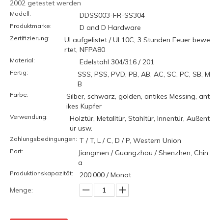
2002 getestet werden
Modell:
DDSS003-FR-SS304
Produktmarke:
D and D Hardware
Zertifizierung:
Ul aufgelistet / UL10C, 3 Stunden Feuer bewe
rtet, NFPA80
Material:
Edelstahl 304/316 / 201
Fertig:
SSS, PSS, PVD, PB, AB, AC, SC, PC, SB, M
B
Farbe:
Silber, schwarz, golden, antikes Messing, ant
ikes Kupfer
Verwendung:
Holztür, Metalltür, Stahltür, Innentür, Außent
ür usw.
Zahlungsbedingungen:
T / T, L / C, D / P, Western Union
Port:
Jiangmen / Guangzhou / Shenzhen, Chin
a
Produktionskapazität:
200.000 / Monat
Menge: