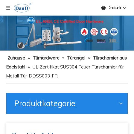
Deutsch
Zuhause
»
Türhardware
»
Türangel
»
Türscharnier aus
Edelstahl
»
UL-Zertifikat SUS304 Feuer Türscharnier für
Metall Tür-DDSS003-FR
Produktkategorie