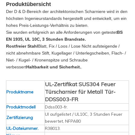
Produktübersicht
Der D & D-Bereich der architektonischen Scharniere wird in den
höchsten Ingenieurstandards hergestellt und entwickelt, um ein
hohes Preis-Leistungs-Verhältnis zu bieten.
Sie wurden erfolgreich an alle Anforderungen von getestet
BS
EN 1935, UL 10C, 3 Stunden Brandrate.
Rostfreier Stahl
Blatt, Fix / Loos / Lose Nicht aufsteigende /
nicht abnehmbare Stift, Kugellager / Unterlegscheiben, Flach- /
Niet- / Kugel- / Kronenspitze und Schraube
verbessert
Haltbarkeit und Sicherheit.
.
UL-Zertifikat SUS304 Feuer
Türscharnier für Metall Tür-
Produktname
DDSS003-FR
Produktmodell
Ddss003-fr.
Ul aufgelistet / UL10C, 3 Stunden Feuer
Zertifizierung
bewertet, NFPA80
UL-Dateiummer.
R38013.