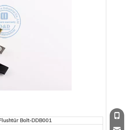
+86 139
 Flushtür Bolt-DDB001