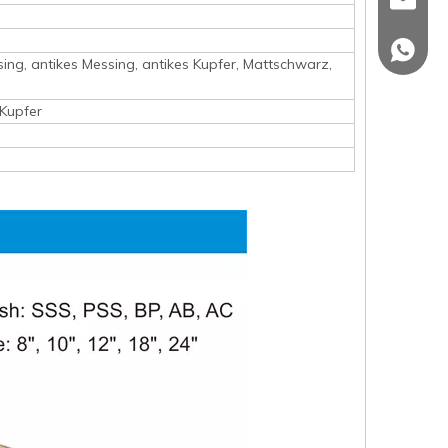
sales@
+86 139
ssing, antikes Messing, antikes Kupfer, Mattschwarz,
 Kupfer