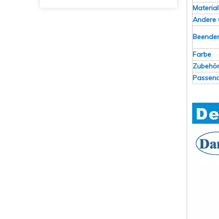
Material
Andere 
Beend
Farbe
Zubehö
Passend