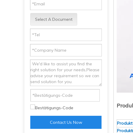
Select A Document
Produ
Contact Us Now
Produk
Produkt