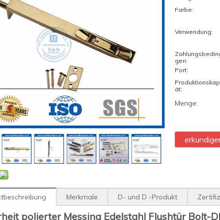
Farbe:
Verwendung:
Zahlungsbedin
gen:
Port:
Produktionskap
ät:
Menge:
erkundige
tbeschreibung
Merkmale
D- und D -Produkt
Zertifi
rheit polierter Messing Edelstahl Flushtür Bolt