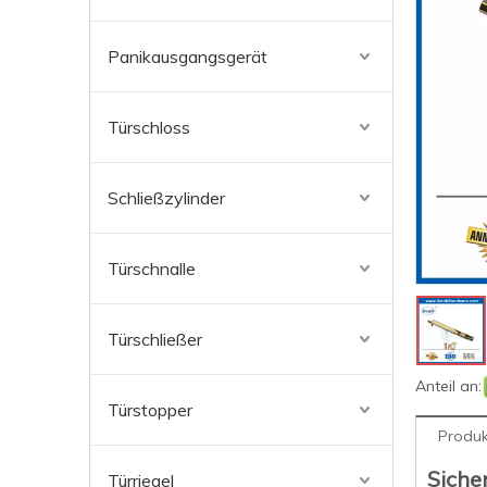
Panikausgangsgerät
Türschloss
Schließzylinder
Türschnalle
Türschließer
Anteil an:
Türstopper
Produk
Siche
Türriegel