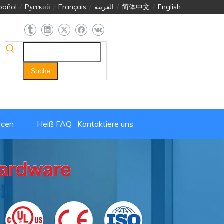
pañol
/
Pусский
/
Français
/
العربية
/
简体中文
/
English
Suche
rcen
Heiß
FAQ
Kontaktiere uns