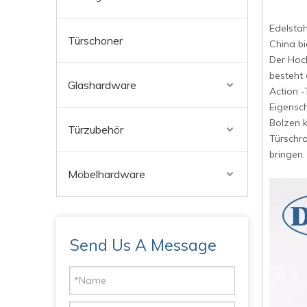
Edelstah
Türschoner
China b
Der Hoch
besteht 
Glashardware
Action -
Eigensch
Bolzen k
Türzubehör
Türschra
bringen.
Möbelhardware
Send Us A Message