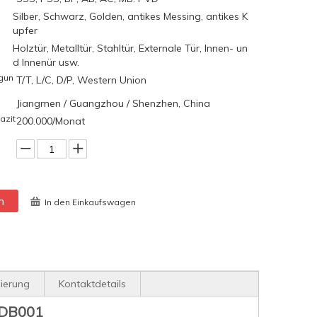
Silber, Schwarz, Golden, antikes Messing, antikes K
upfer
Holztür, Metalltür, Stahltür, Externale Tür, Innen- un
d Innenür usw.
gun
T/T, L/C, D/P, Western Union
Jiangmen / Guangzhou / Shenzhen, China
azit
200.000/Monat
n
In den Einkaufswagen
zierung
Kontaktdetails
-DDB001