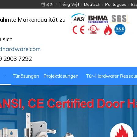
한국어
/
Tiếng Việt
/
Deutsch
/
Português
/
Es
rühmte Markenqualität zu
 sich
dhardware.com
9 2903 7292
Türlösungen
Projektlösungen
Tür-Hardwarer Ressou