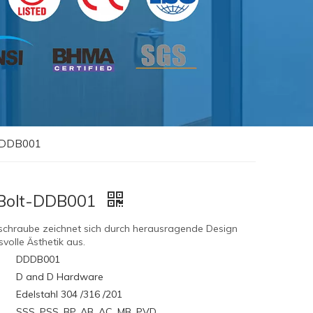
lt-DDB001
r Bolt-DDB001
schraube zeichnet sich durch herausragende Design
volle Ästhetik aus.
DDDB001
D and D Hardware
Edelstahl 304 /316 /201
SSS, PSS, BP, AB, AC, MB. PVD