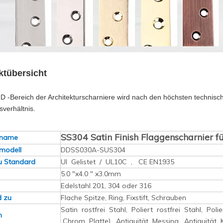
ktübersicht
D -Bereich der Architekturscharniere wird nach den höchsten technisch
sverhältnis.
SS304 Satin Finish Flaggenscharnier 
tname
tmodell
DDSS030A-SUS304
u Standard
Ul Gelistet / UL10C , CE EN1935
5.0 "x4.0 " x3.0mm
Edelstahl 201, 304 oder 316
 zu
Flache Spitze, Ring, Fixstift, Schrauben
Satin rostfrei Stahl, Poliert rostfrei Stahl, Pol
en
Chrom Platte), Antiquität Messing, Antiquitä