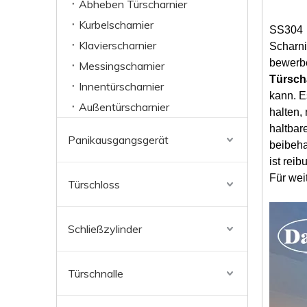
Abheben Türscharnier
Kurbelscharnier
SS30
Klavierscharnier
Scharni
bewerbe
Messingscharnier
Türsch
Innentürscharnier
kann. E
Außentürscharnier
halten,
haltbar
Panikausgangsgerät
beibeha
ist rei
Für wei
Türschloss
Schließzylinder
Türschnalle