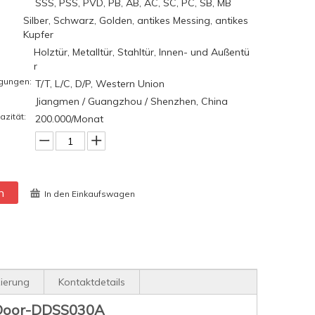
SSS, PSS, PVD, PB, AB, AC, SC, PC, SB, MB
Silber, Schwarz, Golden, antikes Messing, antikes
Kupfer
Holztür, Metalltür, Stahltür, Innen- und Außentü
r
gungen:
T/T, L/C, D/P, Western Union
Jiangmen / Guangzhou / Shenzhen, China
azität:
200.000/Monat
n
In den Einkaufswagen
zierung
Kontaktdetails
z-Door-DDSS030A