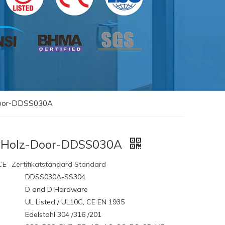
z-Door-DDSS030A
ere Holz-Door-DDSS030A
E -Zertifikatstandard Standard
DDSS030A-SS304
D and D Hardware
UL Listed / UL10C, CE EN 1935
Edelstahl 304 /316 /201