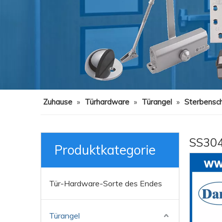
Zuhause
»
Türhardware
»
Türangel
»
Sterbensch
SS304
Produktkategorie
Tür-Hardware-Sorte des Endes
Türangel