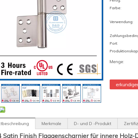
Fertig:
Farbe:
Verwendung:
Zahlungsbedin
Port:
Produktionskap
Menge:
erkundige
tbeschreibung
Merkmale
D- und D -Produkt
Zertifi
 Satin Finish Flaggenscharnier für innere Hol