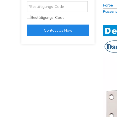
Farbe
Passend
Contact Us Now