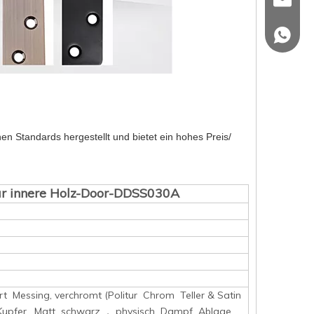
sales@
+86 139
en Standards hergestellt und bietet ein hohes Preis/
für innere Holz-Door-DDSS030A
iert Messing, verchromt (Politur Chrom Teller & Satin
t Kupfer, Matt schwarz ， physisch Dampf Ablage