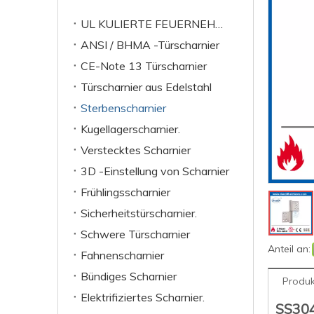
UL KULIERTE FEUERNEHMEN
ANSI / BHMA -Türscharnier
CE-Note 13 Türscharnier
Türscharnier aus Edelstahl
Sterbenscharnier
Kugellagerscharnier.
Verstecktes Scharnier
3D -Einstellung von Scharnier
Frühlingsscharnier
Sicherheitstürscharnier.
Schwere Türscharnier
Anteil an:
Fahnenscharnier
Bündiges Scharnier
Produk
Elektrifiziertes Scharnier.
SS304