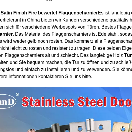
4
Satin Finish Fire bewertet Flaggenscharnier
Es ist langlebig
erlieferant in China bieten wir Kunden verschiedene qualitativ
n sich für verschiedene Werbespots von Türen. Bestes Flaggen
arnier
. Das Material des Flaggenscharniers ist Edelstahl, soda
s wird weder gelb noch rosten. Das kommerzielle Flaggenscharn
 nicht leicht zu rosten und resistent zu tragen. Diese beiden Eig
en Flaggenscharniers alt und schlecht. Das langlebige Holz
Tür
lten und Sie bequem machen, die Tür zu öffnen und zu schlie
bungslos und einfach zu installieren und zu verwenden. Sie kön
tere Informationen kontaktieren Sie uns bitte.