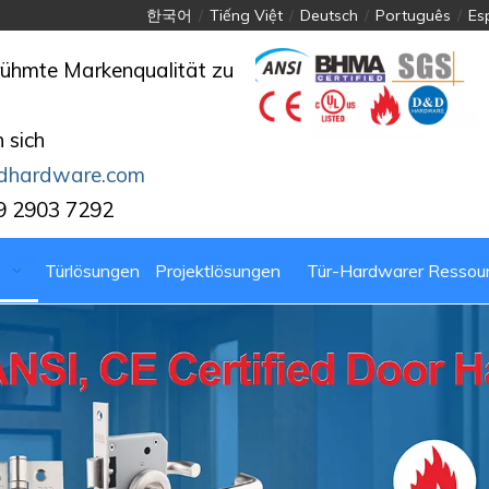
한국어
/
Tiếng Việt
/
Deutsch
/
Português
/
Es
rühmte Markenqualität zu
 sich
dhardware.com
9 2903 7292
Türlösungen
Projektlösungen
Tür-Hardwarer Ressou