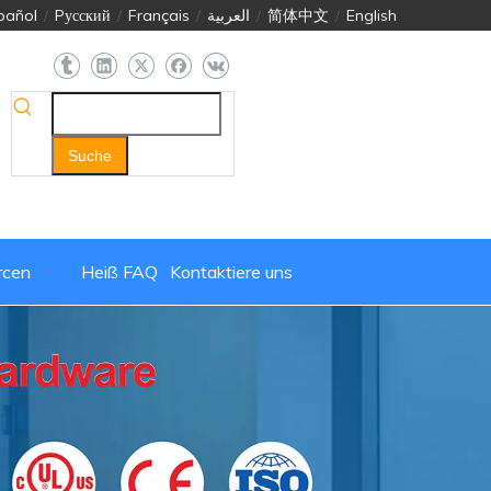
pañol
/
Pусский
/
Français
/
العربية
/
简体中文
/
English
Suche
rcen
Heiß
FAQ
Kontaktiere uns