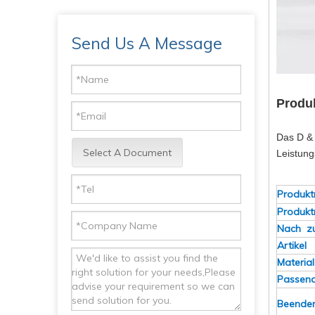
Send Us A Message
Produ
Das D & 
Select A Document
Leistung
Produk
Produk
Nach z
Artikel
Material
Passend
Beend