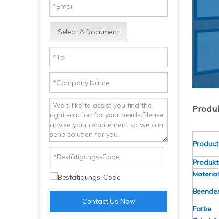
Select A Document
Produ
Produ
c
Produkt
Material
Beend
Contact Us Now
Farbe