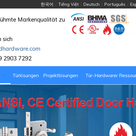
한국어
/
Tiếng Việt
/
Deutsch
/
Português
/
Es
rühmte Markenqualität zu
 sich
dhardware.com
9 2903 7292
Türlösungen
Projektlösungen
Tür-Hardwarer Ressou