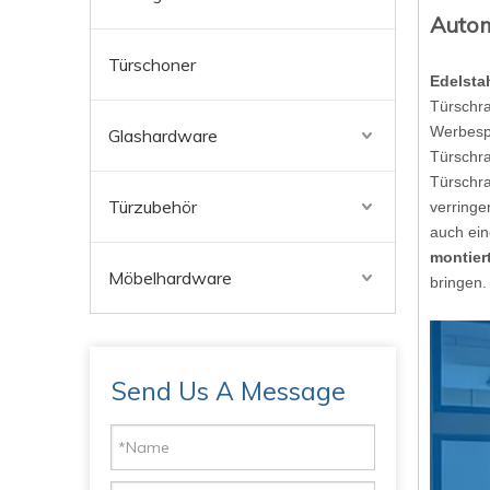
Autom
Türschoner
Edelsta
Türschra
Werbesp
Glashardware
Türschra
Türschra
Türzubehör
verringe
auch ein
montier
Möbelhardware
bringen.
Send Us A Message