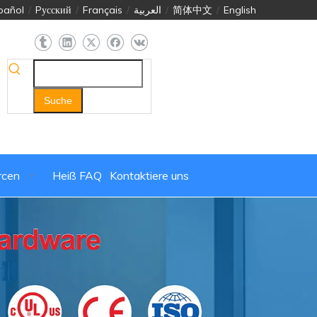
pañol
/
Pусский
/
Français
/
العربية
/
简体中文
/
English
Suche
rcen
Heiß
FAQ
Kontaktiere uns