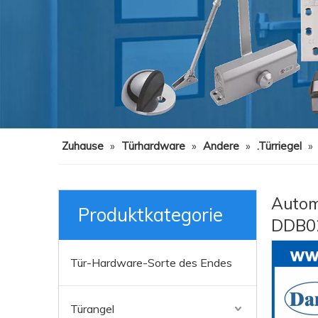
Zuhause
»
Türhardware
»
Andere
»
.Türriegel
»
Autom
Produktkategorie
DDB0
Tür-Hardware-Sorte des Endes
Türangel