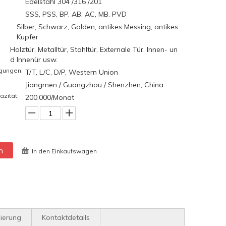
Edelstahl 304 /316 /201
SSS, PSS, BP, AB, AC, MB. PVD
Silber, Schwarz, Golden, antikes Messing, antikes
Kupfer
Holztür, Metalltür, Stahltür, Externale Tür, Innen- un
d Innenür usw.
gungen:
T/T, L/C, D/P, Western Union
Jiangmen / Guangzhou / Shenzhen, China
azität:
200.000/Monat
n
In den Einkaufswagen
zierung
Kontaktdetails