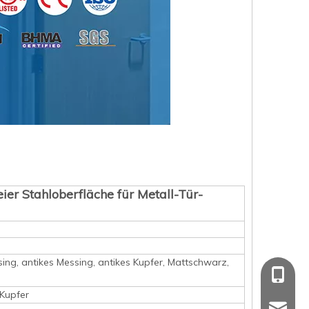
ier Stahloberfläche für Metall-Tür-
ssing, antikes Messing, antikes Kupfer, Mattschwarz,
+86 139
 Kupfer