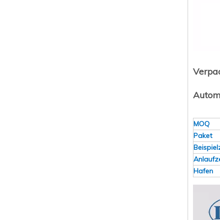
Verpa
Automa
MOQ
Paket
Beispiel
Anlaufze
Hafen